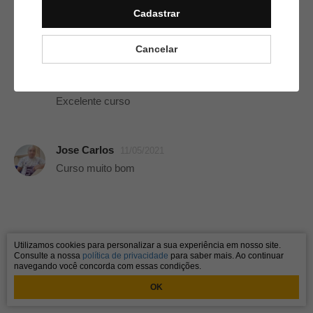
Cadastrar
Excelente curso
Cancelar
William Da Costa Roner Junior
W
08/06/2021
Excelente curso
Jose Carlos
11/05/2021
Curso muito bom
Utilizamos cookies para personalizar a sua experiência em nosso site.
Consulte a nossa
política de privacidade
para saber mais. Ao continuar
navegando você concorda com essas condições.
OK