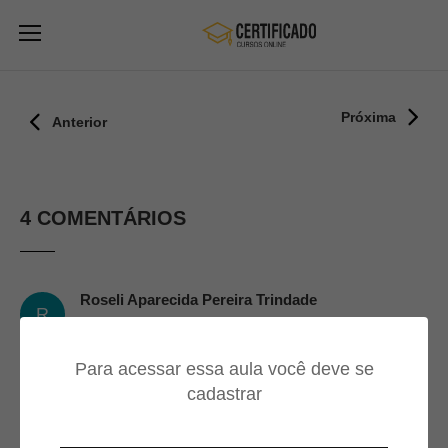
Próxima
Anterior
4 COMENTÁRIOS
Roseli Aparecida Pereira Trindade
R
15/11/2021
Excelente curso
Para acessar essa aula você deve se
cadastrar
Jose Alberto Dos Santos Junior
J
04/07/2021