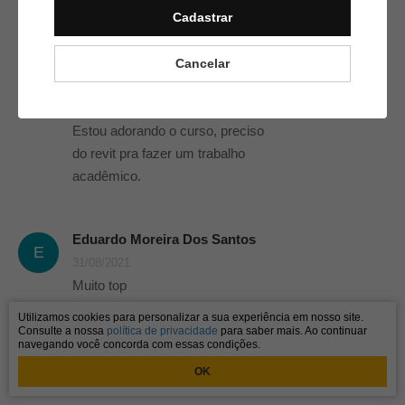
G
Cadastrar
Maravilhosa introdução!!!
Cancelar
Lilian Ramos Da Silva
11/05/2022
Estou adorando o curso, preciso
do revit pra fazer um trabalho
acadêmico.
Eduardo Moreira Dos Santos
E
31/08/2021
Muito top
Utilizamos cookies para personalizar a sua experiência em nosso site.
Consulte a nossa
política de privacidade
para saber mais. Ao continuar
navegando você concorda com essas condições.
OK