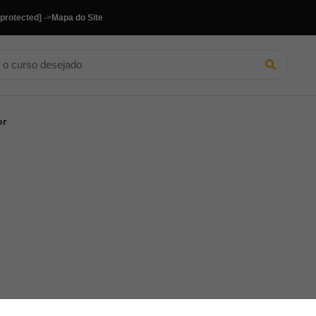
 protected]
->
Mapa do Site
or