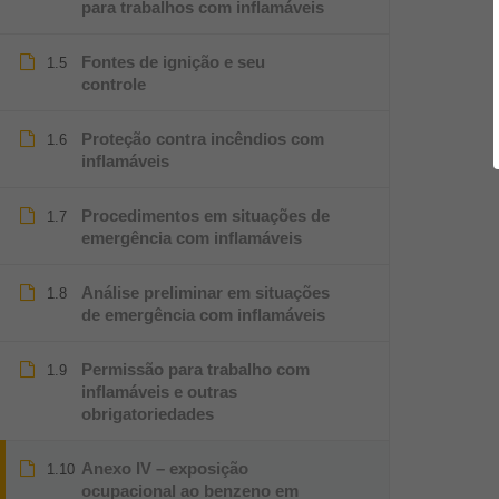
para trabalhos com inflamáveis
Fontes de ignição e seu
1.5
controle
Proteção contra incêndios com
1.6
inflamáveis
Procedimentos em situações de
1.7
emergência com inflamáveis
Análise preliminar em situações
1.8
de emergência com inflamáveis
Permissão para trabalho com
1.9
inflamáveis e outras
obrigatoriedades
Anexo IV – exposição
1.10
ocupacional ao benzeno em