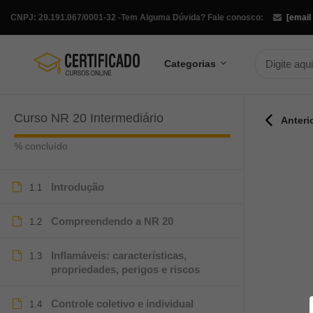
CNPJ: 29.191.067/0001-32 -
Tem Alguma Dúvida? Fale conosco:
[email
Categorias
Curso NR 20 Intermediário
Anteri
% concluído
Introdução
1.1
Compreendendo a NR 20
1.2
Inflamáveis: características,
1.3
propriedades, perigos e riscos
Controle coletivo e individual
1.4