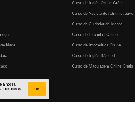
Curso de Inglês Online Grátis
Curso de Assistente Administrativo
Curso de Cuidador de Idosos
rviços
Curso de Espanhol Online
ivacidade
Curso de Informática Online
do(a)
Curso de Inglês Básico I
icado
Curso de Maquiagem Online Grátis
te a nossa
da com essas
OK
cado
do Brasil. CNPJ: 29.191.067/0001-32