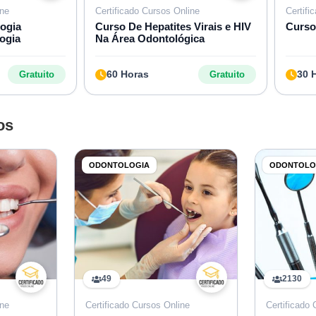
ine
Certificado Cursos Online
Certifi
ogia
Curso De Hepatites Virais e HIV
Curso
ogia
Na Área Odontológica
60 Horas
30 
Gratuito
Gratuito
os
ODONTOLOGIA
ODONTOLO
49
2130
ine
Certificado Cursos Online
Certificado