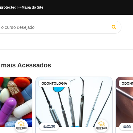
 protected]
->
Mapa do Site
 mais Acessados
ODONTOLOGIA
ODON
2130
55