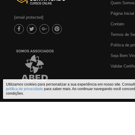
Quem Somos
Página Inicial
[email protected]
Contato
Termos de Se
Política de pr
Seja Bem Vin
Validar Certif
Utilizamos cookies para personalizar a sua experiência em nosso site. Consul
política de privacidade
para saber mais. Ao continuar navegando você concor
condições.
Certificado Cursos Online
,
o melhor site de
cursos online com certifi