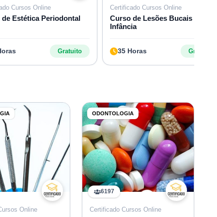
cado Cursos Online
Certificado Cursos Online
 de Estética Periodontal
Curso de Lesões Bucais na
Infância
Horas
35 Horas
Gratuito
Gratuito
GIA
ODONTOLOGIA
6197
 Cursos Online
Certificado Cursos Online