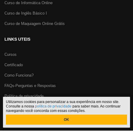
Curso de Informática Online
Curso de Inglês Básico I
Curso de Maquiagem Online Grátis
LINKS UTEIS
Cursos
Certificado
Como Funciona?
FAQs-Perguntas e Respostas
Política de privacidade
Utilizamos cookies para personalizar a sua experiência em nosso site.
Blog
Consulte a nossa
política de privacidade
para saber mais. Ao continuar
navegando você concorda com essas condições.
OK