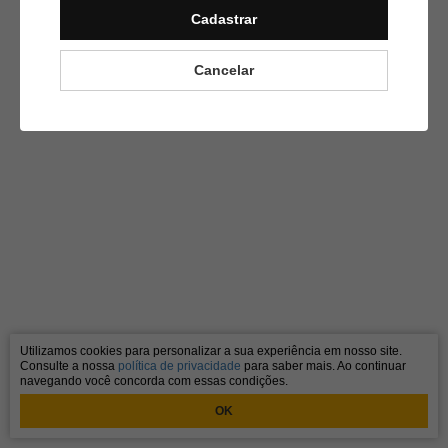
Cadastrar
Cancelar
Utilizamos cookies para personalizar a sua experiência em nosso site.
Consulte a nossa
política de privacidade
para saber mais. Ao continuar
navegando você concorda com essas condições.
OK