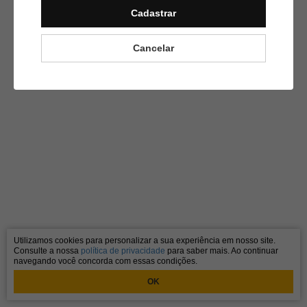
Cadastrar
Cancelar
Utilizamos cookies para personalizar a sua experiência em nosso site.
Consulte a nossa
política de privacidade
para saber mais. Ao continuar
navegando você concorda com essas condições.
OK