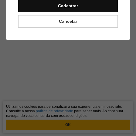
Cadastrar
Cancelar
Utilizamos cookies para personalizar a sua experiência em nosso site.
Consulte a nossa
política de privacidade
para saber mais. Ao continuar
navegando você concorda com essas condições.
OK