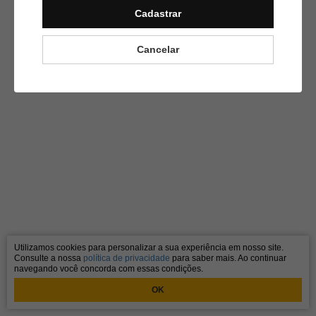
Cadastrar
Cancelar
Utilizamos cookies para personalizar a sua experiência em nosso site.
Consulte a nossa
política de privacidade
para saber mais. Ao continuar
navegando você concorda com essas condições.
OK