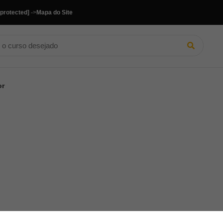
 protected]
->
Mapa do Site
or