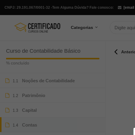
CNPJ: 29.191.067/0001-32 -
Tem Alguma Dúvida? Fale conosco:
[email
Categorias
Curso de Contabilidade Básico
Anteri
% concluído
Noções de Contabilidade
1.1
Patrimônio
1.2
Capital
1.3
Contas
1.4