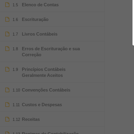
Elenco de Contas
1.5
Escrituração
1.6
Livros Contábeis
1.7
Erros de Escrituração e sua
1.8
Correção
Princípios Contábeis
1.9
Geralmente Aceitos
Convenções Contábeis
1.10
Custos e Despesas
1.11
Receitas
1.12
Regimes de Contabilização