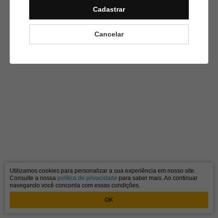
Cadastrar
Cancelar
Utilizamos cookies para personalizar a sua experiência em nosso site.
Consulte a nossa
política de privacidade
para saber mais. Ao continuar
navegando você concorda com essas condições.
OK