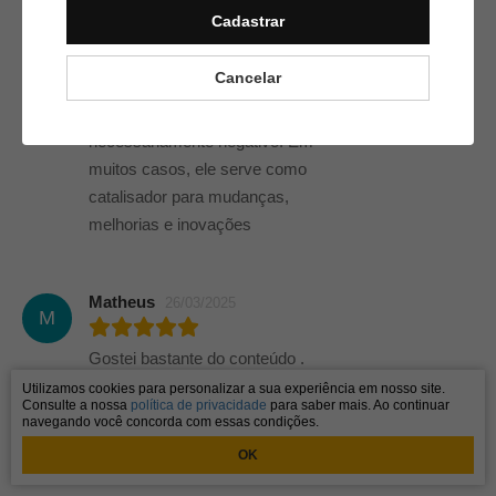
partes, decorrente de interesses,
Cadastrar
necessidades, valores ou
objetivos incompatíveis. É
Cancelar
importante ressaltar que o
conflito, em si, não é
necessariamente negativo. Em
muitos casos, ele serve como
catalisador para mudanças,
melhorias e inovações
Matheus
26/03/2025
M
Gostei bastante do conteúdo .
Utilizamos cookies para personalizar a sua experiência em nosso site.
Consulte a nossa
política de privacidade
para saber mais. Ao continuar
navegando você concorda com essas condições.
OK