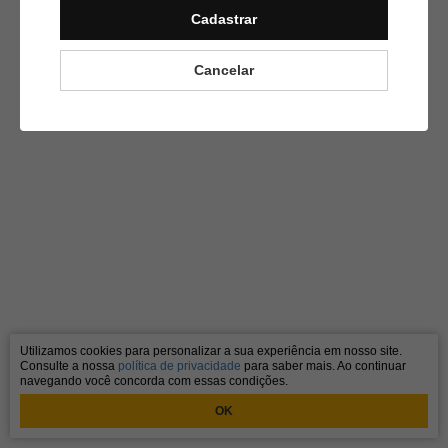
Cadastrar
Cancelar
Utilizamos cookies para personalizar a sua experiência em nosso site.
Consulte a nossa
política de privacidade
para saber mais. Ao continuar
navegando você concorda com essas condições.
OK