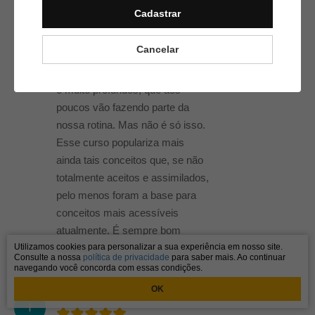
Psicologia, em 1975. Sempre
Cadastrar
estou envolvida com assuntos
relacionados, e como não
Cancelar
poderia estar? A psicanálise
popularizou conceitos complexos
e muito profundos, que aos
poucos vão fazendo parte da
nossa rotina. Mas não é só isso.
Esse curso populariza mais
ainda tais conceitos que, se não
totalmente aceitos e assimilados,
pelo menos foram a base para
conceitos mais acessíveis
atualmente. É sempre bom
Utilizamos cookies para personalizar a sua experiência em nosso site.
estudar…
Consulte a nossa
política de privacidade
para saber mais. Ao continuar
navegando você concorda com essas condições.
OK
Isabel Tallat
03/07/2022
I