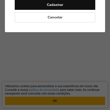
Cadastrar
Cancelar
Utilizamos cookies para personalizar a sua experiência em nosso site.
Consulte a nossa
política de privacidade
para saber mais. Ao continuar
navegando você concorda com essas condições.
OK