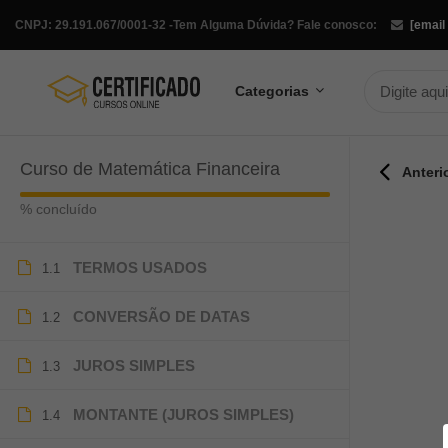
CNPJ: 29.191.067/0001-32 -
Tem Alguma Dúvida? Fale conosco:
[email
Categorias
Curso de Matemática Financeira
Anteri
% concluído
TERMOS USADOS
1.1
CONVERSÃO DE DATAS
1.2
JUROS SIMPLES
1.3
MONTANTE (JUROS SIMPLES)
1.4