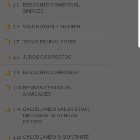
DESCONTO COMERCIAL
1.5
SIMPLES
VALOR ATUAL / NOMINAL
1.6
TAXAS EQUIVALENTES
1.7
JUROS COMPOSTOS
1.8
DESCONTO COMPOSTO
1.9
RENDAS CERTAS OU
1.10
ANUIDADES
CALCULANDO VALOR ATUAL
1.11
EM CASOS DE RENDAS
CERTAS
CALCULANDO O MONTANTE
1.12