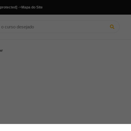
 protected]
->
Mapa do Site
or