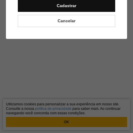
Cadastrar
Cancelar
Utilizamos cookies para personalizar a sua experiência em nosso site.
Consulte a nossa
política de privacidade
para saber mais. Ao continuar
navegando você concorda com essas condições.
OK