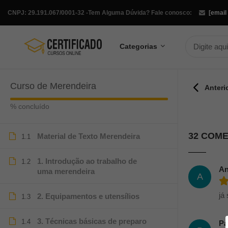
CNPJ: 29.191.067/0001-32 -
Tem Alguma Dúvida? Fale conosco:
[email
Categorias
Curso de Merendeira
Anteri
% concluído
32 COM
Material de Texto Merendeira
1.1
1. Introdução ao trabalho de
1.2
An
uma merendeira
A
já
2. Equipamentos e utensílios
1.3
3. Técnicas básicas de preparo
1.4
Pa