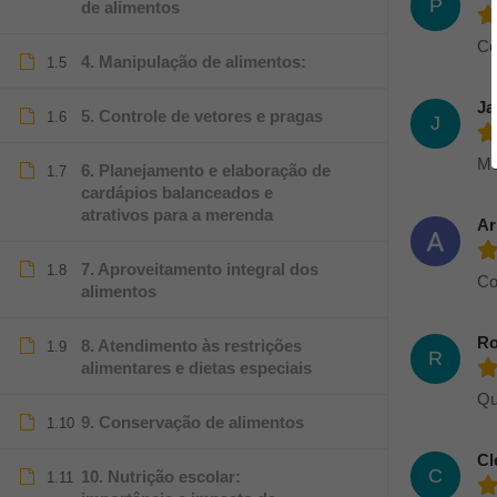
P
de alimentos
Co
4. Manipulação de alimentos:
1.5
Ja
5. Controle de vetores e pragas
1.6
J
Mu
6. Planejamento e elaboração de
1.7
cardápios balanceados e
atrativos para a merenda
Ar
7. Aproveitamento integral dos
1.8
Co
alimentos
Ro
8. Atendimento às restrições
1.9
R
alimentares e dietas especiais
Qu
9. Conservação de alimentos
1.10
Cl
C
10. Nutrição escolar:
1.11