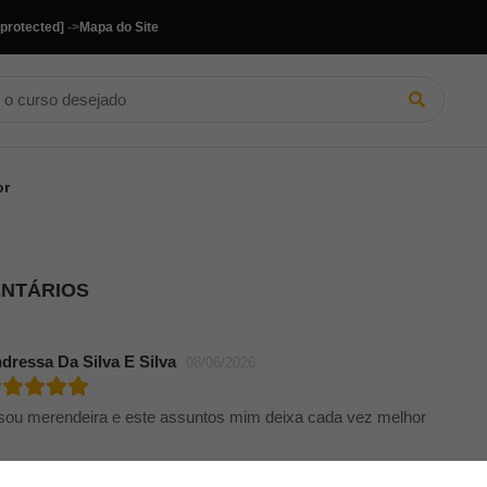
 protected]
->
Mapa do Site
or
ENTÁRIOS
dressa Da Silva E Silva
08/06/2026
 sou merendeira e este assuntos mim deixa cada vez melhor
loma Camila Bezerra De Araujo
11/12/2023