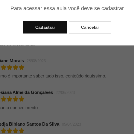
Para acessar essa aula você deve se cadastrar
nteúdo muito explicativo estou amando o curso.
Cadastrar
Cancelar
ckeline Vieira Neto
27/11/2023
ito conhecimento.
iane Morais
28/08/2023
mo é importante saber tudo isso, conteúdo riquíssimo.
siana Almeida Gonçalves
22/06/2023
anto conhecimento
edja Bibiano Santos Da Silva
05/04/2023