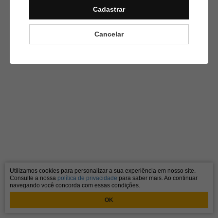
Cadastrar
Cancelar
Utilizamos cookies para personalizar a sua experiência em nosso site.
Consulte a nossa
política de privacidade
para saber mais. Ao continuar
navegando você concorda com essas condições.
OK