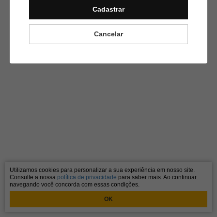
Obrigado.
Cadastrar
Cancelar
Utilizamos cookies para personalizar a sua experiência em nosso site.
Consulte a nossa
política de privacidade
para saber mais. Ao continuar
navegando você concorda com essas condições.
OK