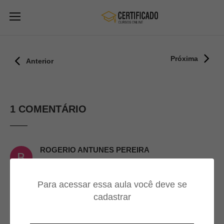
Próxima
Anterior
1 COMENTÁRIO
ROGERIO ANTUNES PEREIRA
PEREIRA
08/09/2024
Para acessar essa aula você deve se
cadastrar
Boa noite
Informacoes valiosas..