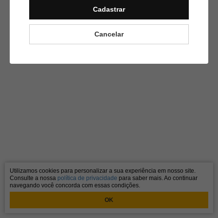
Cadastrar
Cancelar
Utilizamos cookies para personalizar a sua experiência em nosso site.
Consulte a nossa
política de privacidade
para saber mais. Ao continuar
navegando você concorda com essas condições.
OK