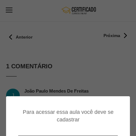
Próxima
Anterior
1 COMENTÁRIO
João Paulo Mendes De Freitas
J
19/11/2022
Para acessar essa aula você deve se
Ótima didática.
cadastrar