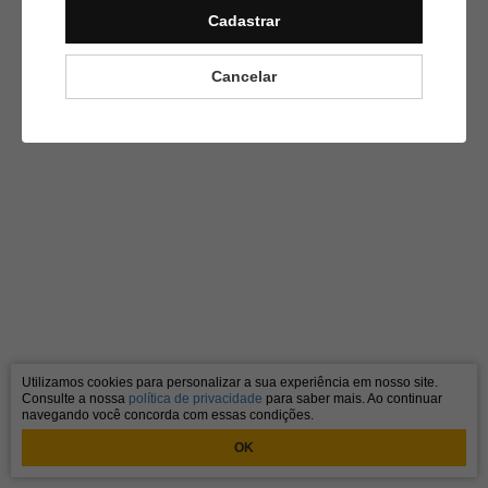
Cadastrar
Cancelar
Utilizamos cookies para personalizar a sua experiência em nosso site.
Consulte a nossa
política de privacidade
para saber mais. Ao continuar
navegando você concorda com essas condições.
OK