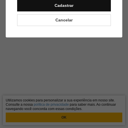
Cadastrar
Cancelar
Utilizamos cookies para personalizar a sua experiência em nosso site.
Consulte a nossa
política de privacidade
para saber mais. Ao continuar
navegando você concorda com essas condições.
OK