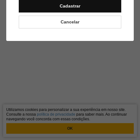
Cadastrar
Cancelar
Utilizamos cookies para personalizar a sua experiência em nosso site.
Consulte a nossa
política de privacidade
para saber mais. Ao continuar
navegando você concorda com essas condições.
OK