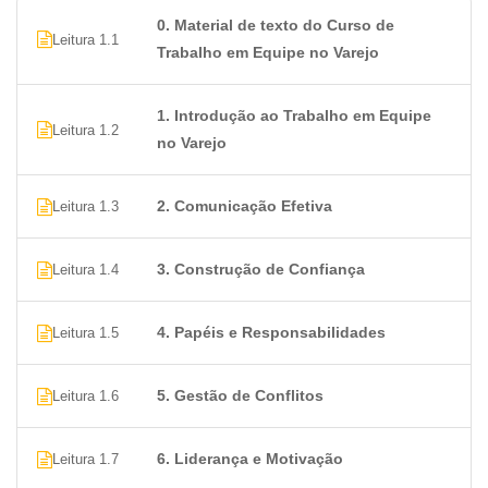
Cultura Organizacional
0. Material de texto do Curso de
Treinamento e Desenvolvimento
Leitura 1.1
Trabalho em Equipe no Varejo
Feedback Construtivo
Reconhecimento e Incentivos
Flexibilidade e Adaptação
1. Introdução ao Trabalho em Equipe
Leitura 1.2
Gerenciamento do Tempo
no Varejo
Resolução de Problemas
Trabalho em Equipe Virtual
2. Comunicação Efetiva
Leitura 1.3
Diversidade e Inclusão
Promoções de Cargos
3. Construção de Confiança
Leitura 1.4
Trabalho em Turnos e Escalas
Gestão de Estresse
Avaliação de Desempenho
4. Papéis e Responsabilidades
Leitura 1.5
Perguntas frequentes
5. Gestão de Conflitos
Leitura 1.6
1. Qual o valor de um Curso de
Trabalho em Equipe no varejo?
6. Liderança e Motivação
Leitura 1.7