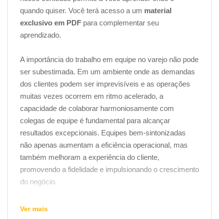
quando quiser. Você terá acesso a um
material
exclusivo em PDF
para complementar seu
aprendizado.
A importância do trabalho em equipe no varejo não pode
ser subestimada. Em um ambiente onde as demandas
dos clientes podem ser imprevisíveis e as operações
muitas vezes ocorrem em ritmo acelerado, a
capacidade de colaborar harmoniosamente com
colegas de equipe é fundamental para alcançar
resultados excepcionais. Equipes bem-sintonizadas
não apenas aumentam a eficiência operacional, mas
também melhoram a experiência do cliente,
promovendo a fidelidade e impulsionando o crescimento
do negócio.
É possível adquirir não apenas habilidades práticas
Ver mais
para trabalhar em equipe, mas também ter uma