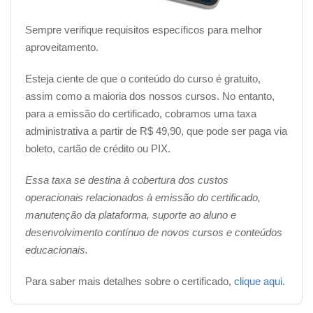
Sempre verifique requisitos específicos para melhor
O valor do investimento para a emissão do certificado é
aproveitamento.
de R$ 49,90, podendo ser pago por boleto bancário,
cartão de crédito ou
PIX
.
Esteja ciente de que o conteúdo do curso é gratuito,
assim como a maioria dos nossos cursos. No entanto,
Assim que o pagamento for confirmado (o prazo de
para a emissão do certificado, cobramos uma taxa
confirmação varia dependendo do método de
administrativa a partir de R$ 49,90, que pode ser paga via
pagamento escolhido), você receberá a liberação para
boleto, cartão de crédito ou PIX.
realizar o download do seu certificado.
Essa taxa se destina à cobertura dos custos
__________________________________________________
operacionais relacionados à emissão do certificado,
manutenção da plataforma, suporte ao aluno e
Complemente seu aprendizado com
desenvolvimento contínuo de novos cursos e conteúdos
outros assuntos pertinentes na área:
educacionais.
Nossa plataforma conta com outros diversos cursos
Para saber mais detalhes sobre o certificado,
clique aqui
.
que podem deixar seu currículo ainda mais completo.
Cursos elaborados por profissionais especializados!