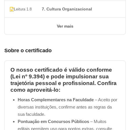
O conteúdo do nosso
Curso de Trabalho em Equipe
7. Cultura Organizacional
Leitura 1.8
no Varejo
é gratuito
, assim como a grande maioria
dos cursos da nossa plataforma
Certificado Cursos
Online
! No entanto, apenas para lembrar, há uma taxa
Ver mais
para a emissão do certificado no valor de
R$ 49,90 (O
certificado é uma opção para os alunos, e eles têm a
liberdade de se inscreverem em quantos cursos
Sobre o certificado
gratuitos desejarem, sem limitações, mesmo sem a
intenção de obter certificados de todos ou de
nenhum deles)
.
O nosso certificado é válido conforme
(Lei nº 9.394) e pode impulsionar sua
trajetória pessoal e profissional. Confira
Essa taxa pode ser paga via boleto, cartão de crédito ou
como aproveitá-lo:
PIX
, conforme a sua preferência.
Horas Complementares na Faculdade
– Aceito por
__________________________________________________
diversas instituições, confirme antes as regras da
sua faculdade.
2. Quanto tempo dura um Curso de
Pontuação em Concursos Públicos
– Muitos
Trabalho em equipe no varejo?
editais permitem uso para pontos extras, consulte