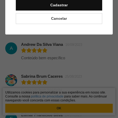
Cadastrar
Ana Luiza Silva Vieira
17/12/2023
A
Cancelar
Excelente conteúdo ,usarei muito
Andrew Da Silva Viana
16/09/2023
A
Conteúdo bem específico
Sabrina Brum Caceres
25/08/2023
Conteúdo bom,bastante
Utilizamos cookies para personalizar a sua experiência em nosso site.
informativo.
Consulte a nossa
política de privacidade
para saber mais. Ao continuar
navegando você concorda com essas condições.
OK
Edmar Francisco Silva
14/07/2023