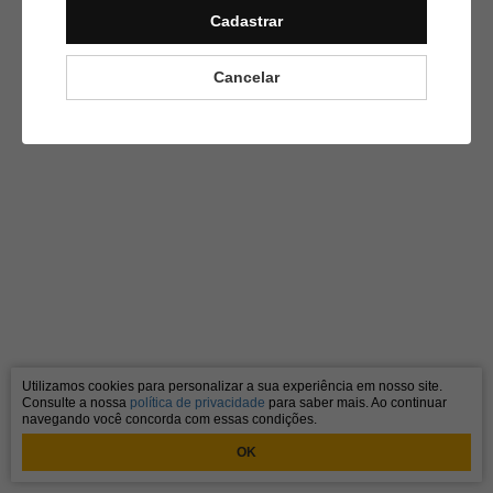
Cadastrar
Cancelar
Utilizamos cookies para personalizar a sua experiência em nosso site.
Consulte a nossa
política de privacidade
para saber mais. Ao continuar
navegando você concorda com essas condições.
OK