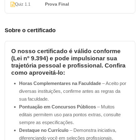
Prova Final
Quiz 1.1
Ataque e Defesa
Defender a casa até você chegar perto
Aprender a fazer o cão parar de latir quando você
Sobre o certificado
chega
Problemas de comportamento
Agressividade
O nosso certificado é válido conforme
Brigas entre cachorros desconhecidos
(Lei nº 9.394) e pode impulsionar sua
Latir em demasia
trajetória pessoal e profissional. Confira
Problemas do cão em relação as pessoas
como aproveitá-lo:
Chorar à noite
Horas Complementares na Faculdade
– Aceito por
Pular nas pessoas
diversas instituições, confirme antes as regras da
Ciúmes em relação a pessoas ou outros cães
sua faculdade.
Cavar o jardim
Pontuação em Concursos Públicos
– Muitos
Roubar comida
editais permitem uso para pontos extras, consulte
Comer fezes de outros animais
sempre as especificações.
Problemas com o cão na hora do passeio
Destaque no Currículo
– Demonstra iniciativa,
Curiosidades
diferenciando você em seleções profissionais.