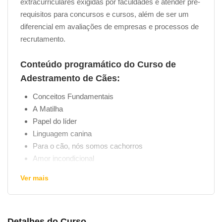
extracurriculares exigidas por faculdades e atender pré-
requisitos para concursos e cursos, além de ser um
diferencial em avaliações de empresas e processos de
recrutamento.
Conteúdo programático do Curso de
Adestramento de Cães:
Conceitos Fundamentais
A Matilha
Papel do líder
Linguagem canina
Para o cão, nós somos cachorros
Amor incondicional
Comportamento
Ver mais
Punição
Alternativas para a troca
Recompensa negativa
A Atenção
Detalhes do Curso