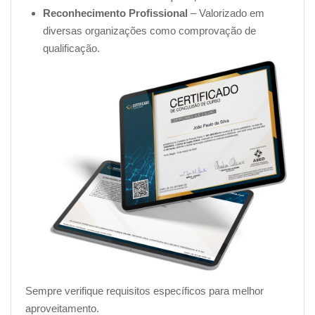
Comportamentos
Reconhecimento Profissional
– Valorizado em
Por que o cão cheira o rabo dos outros
diversas organizações como comprovação de
É preciso repetir várias vezes para que o cão aprenda
qualificação.
Capacidades
Inteligência dos cães
Interações especiais com humanos
Cães para portadores de deficiência visual
Cães para portadores de deficiência auditiva
Cães para paraplégicos
Sempre verifique requisitos específicos para melhor
aproveitamento.