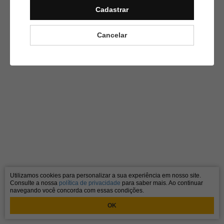
Cadastrar
Cancelar
Utilizamos cookies para personalizar a sua experiência em nosso site.
Consulte a nossa
política de privacidade
para saber mais. Ao continuar
navegando você concorda com essas condições.
OK