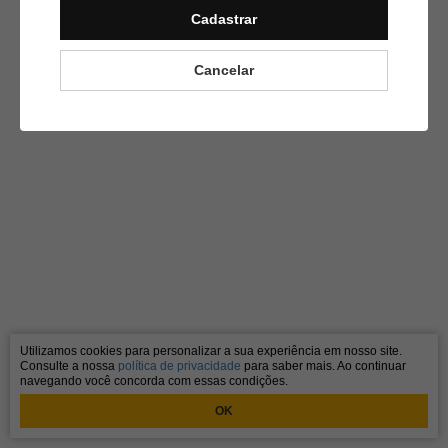
Cadastrar
Cancelar
Utilizamos cookies para personalizar a sua experiência em nosso site.
Consulte a nossa
política de privacidade
para saber mais. Ao continuar
navegando você concorda com essas condições.
OK