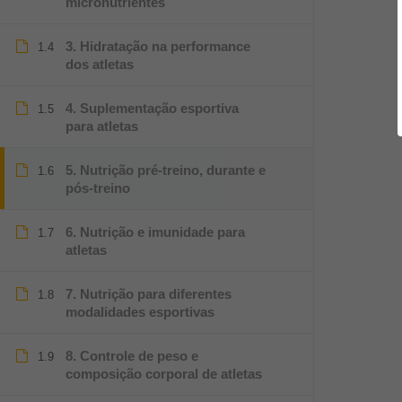
micronutrientes
3. Hidratação na performance
1.4
dos atletas
4. Suplementação esportiva
1.5
para atletas
5. Nutrição pré-treino, durante e
1.6
pós-treino
6. Nutrição e imunidade para
1.7
atletas
7. Nutrição para diferentes
1.8
modalidades esportivas
8. Controle de peso e
1.9
composição corporal de atletas