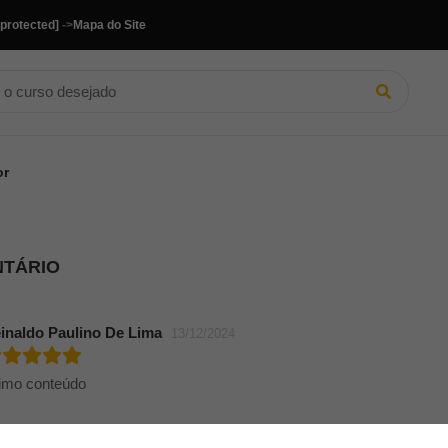
 protected]
->
Mapa do Site
or
NTÁRIO
inaldo Paulino De Lima
13/12/2024
imo conteúdo