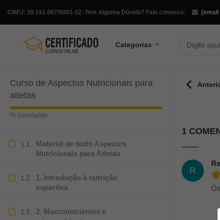
CNPJ: 29.191.067/0001-32 -
Tem Alguma Dúvida? Fale conosco:
[email
Categorias
Curso de Aspectos Nutricionais para
Anteri
atletas
% concluído
1 COME
Material de texto Aspectos
1.1
Nutricionais para Atletas
Re
R
1. Introdução à nutrição
1.2
esportiva
Ót
2. Macronutrientes e
1.3