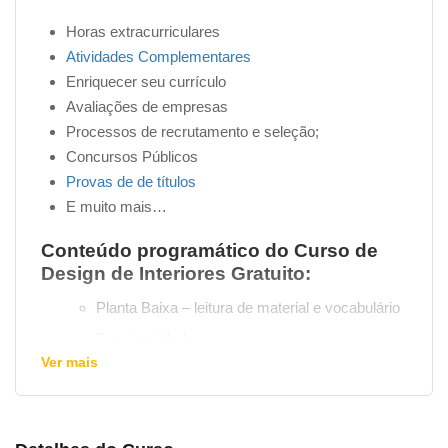
Horas extracurriculares
Atividades Complementares
Enriquecer seu currículo
Avaliações de empresas
Processos de recrutamento e seleção;
Concursos Públicos
Provas de de títulos
E muito mais…
Conteúdo programático do Curso de
Design de Interiores Gratuito:
Planta Baixa – leitura de material e vocabulário
Funcionalidade
Ver mais
Conforto ambiental – conceito de conforto e
como aplicar nos seus espaços
Iluminação