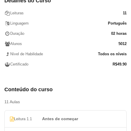
Detalhes do Curso
Revestimentos – tipos, estilos e onde aplicar
Tintas
Leituras
11
Pedras – como aplicar granitos, mármores e
Linguagem
Português
pedras sintéticas
Duração
02 horas
Decorando residências alugadas – como
Alunos
5012
decorar sem investir muito
Criando ambientes Pet Friendly
Nível de Habilidade
Todos os níveis
Certificado
R$
49.90
Conteúdo do curso
11 Aulas
Antes de começar
Leitura 1.1