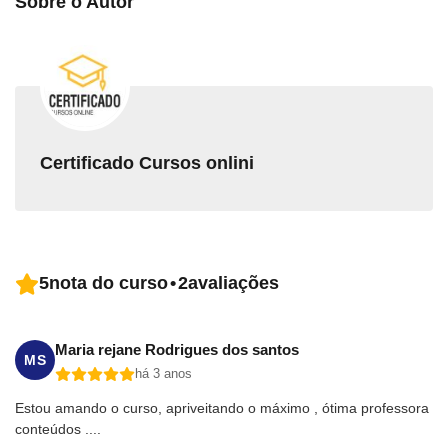
Sobre o Autor
Certificado Cursos onlini
5
nota do curso
•
2
avaliações
Maria rejane Rodrigues dos santos
MS
há 3 anos
Estou amando o curso, apriveitando o máximo , ótima professora
conteúdos ....