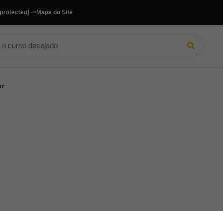
 protected]
->
Mapa do Site
or