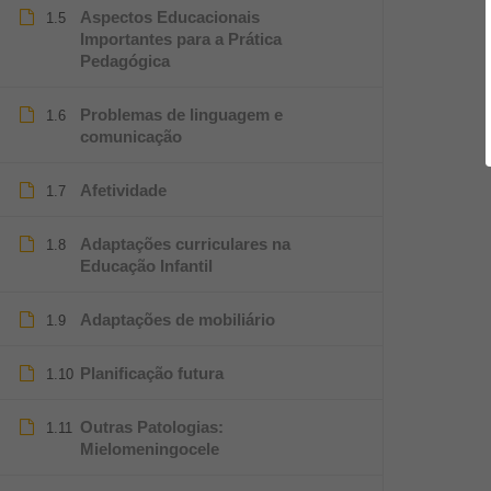
Aspectos Educacionais
1.5
Importantes para a Prática
Pedagógica
Problemas de linguagem e
1.6
comunicação
Afetividade
1.7
Adaptações curriculares na
1.8
Educação Infantil
Adaptações de mobiliário
1.9
Planificação futura
1.10
Outras Patologias:
1.11
Mielomeningocele