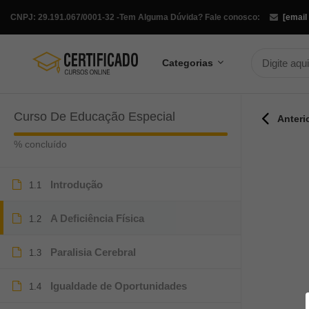
CNPJ: 29.191.067/0001-32 -
Tem Alguma Dúvida? Fale conosco:
[email
Categorias
Curso De Educação Especial
Anteri
% concluído
Introdução
1.1
A Deficiência Física
1.2
Paralisia Cerebral
1.3
Igualdade de Oportunidades
1.4