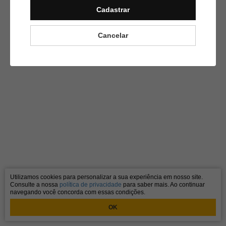
Cadastrar
Cancelar
Utilizamos cookies para personalizar a sua experiência em nosso site.
Consulte a nossa
política de privacidade
para saber mais. Ao continuar
navegando você concorda com essas condições.
OK