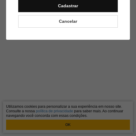
Cadastrar
Cancelar
Utilizamos cookies para personalizar a sua experiência em nosso site.
Consulte a nossa
política de privacidade
para saber mais. Ao continuar
navegando você concorda com essas condições.
OK