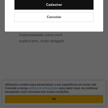
Cadastrar
Muito boa a aula.
Cancelar
Hiago Antonio
14/01/2023
Impressionante como você
explica bem, muito obrigado!
Utilizamos cookies para personalizar a sua experiência em nosso site.
Consulte a nossa
política de privacidade
para saber mais. Ao continuar
navegando você concorda com essas condições.
OK