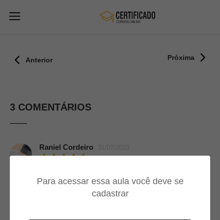
Próxima
Anterior
3 COMENTÁRIOS
Raniel Cordeiro
31/07/2023
Excelente aula
Para acessar essa aula você deve se
cadastrar
Fabricio Conceição
23/02/2023