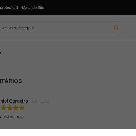
 protected]
->
Mapa do Site
or
NTÁRIOS
niel Cordeiro
31/07/2023
celente aula
bricio Conceição
24/02/2023