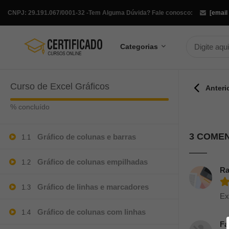
CNPJ: 29.191.067/0001-32 -
Tem Alguma Dúvida? Fale conosco:
[email
Categorias
Curso de Excel Gráficos
Anteri
% concluído
3 COME
Gráfico de colunas e barras
1.1
Gráfico de colunas empilhadas
1.2
Ra
Gráfico de linhas e marcadores
1.3
Ex
Gráfico de colunas com linhas
1.4
Fa