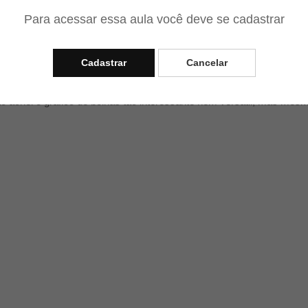
Para acessar essa aula você deve se cadastrar
celente esse gráfico
Cadastrar
Cancelar
ago Antonio
14/01/2023
o achei o gráfico de bolhas tão interessante nem versátil, mas mesm