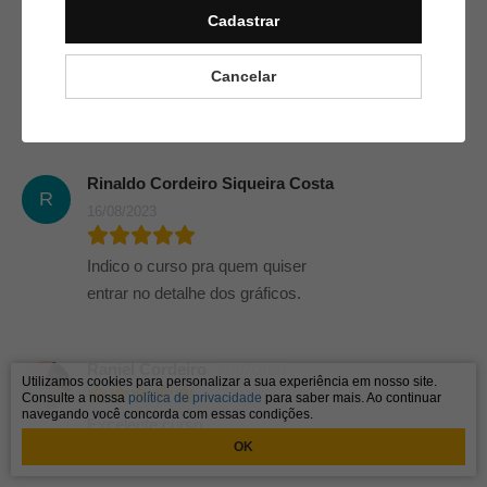
Cadastrar
Isaac De Carvalho Andrade
I
28/11/2023
Cancelar
Excelente curso!
Rinaldo Cordeiro Siqueira Costa
R
16/08/2023
Indico o curso pra quem quiser
entrar no detalhe dos gráficos.
Raniel Cordeiro
31/07/2023
Utilizamos cookies para personalizar a sua experiência em nosso site.
Consulte a nossa
política de privacidade
para saber mais. Ao continuar
navegando você concorda com essas condições.
Excelente curso
OK