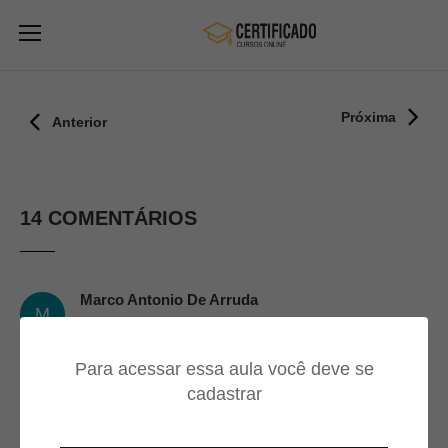
Próxima
Anterior
14 COMENTÁRIOS
Marco Antonio De Arruda
M
19/03/2024
Para acessar essa aula você deve se
Curso sensacional para meu
cadastrar
desenvolvimento profissional.