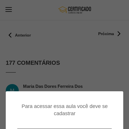
Próxima
Anterior
177 COMENTÁRIOS
Maria Das Dores Ferreira Dos
M
Santos
03/03/2025
Para acessar essa aula você deve se
cadastrar
Muito bom curso