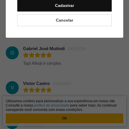
Cadastrar
Fabio Pereira Da Silva
24/02/2025
F
Cancelar
a cada aula , fico mais
interessado !
Gabriel José Mutindi
16/10/2024
G
Top! Afinal é simples
Victor Castro
10/10/2024
V
Boa explicação
Utilizamos cookies para personalizar a sua experiência em nosso site.
Consulte a nossa
política de privacidade
para saber mais. Ao continuar
navegando você concorda com essas condições.
Laiane Angelica Dos Santos
OK
L
08/10/2024