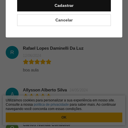
O
Cadastrar
Nepomuceno
25/09/2024
Cancelar
Boa aula
Rafael Lopes Daminelli Da Luz
R
12/06/2024
boa aula
Allysson Alberto Silva
24/05/2024
A
Utilizamos cookies para personalizar a sua experiência em nosso site.
Muito boa a explicacao
Consulte a nossa
política de privacidade
para saber mais. Ao continuar
navegando você concorda com essas condições.
OK
Carlos Nunda Condutor