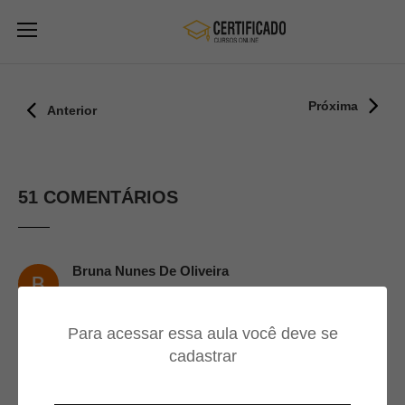
Próxima
Anterior
51 COMENTÁRIOS
Bruna Nunes De Oliveira
05/06/2026
Para acessar essa aula você deve se
Nota 1000
cadastrar
Odim Santos Ferreira