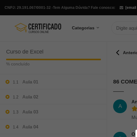
CNPJ: 29.191.067/0001-32 -
Tem Alguma Dúvida? Fale conosco:
[email
Categorias
Curso de Excel
Anteri
% concluído
86 COM
Aula 01
1.1
Aula 02
1.2
An
A
Aula 03
1.3
Mu
Aula 04
1.4
Od