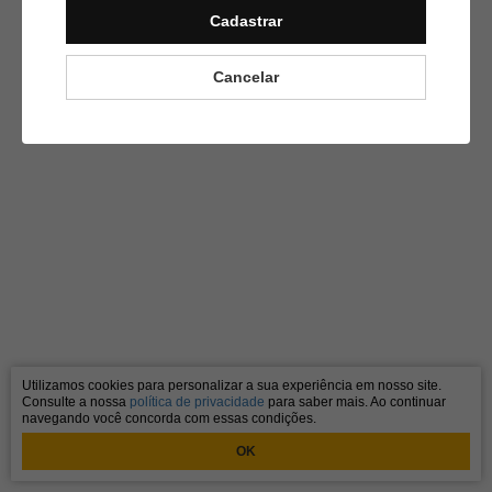
Cadastrar
Cancelar
Utilizamos cookies para personalizar a sua experiência em nosso site.
Consulte a nossa
política de privacidade
para saber mais. Ao continuar
navegando você concorda com essas condições.
OK