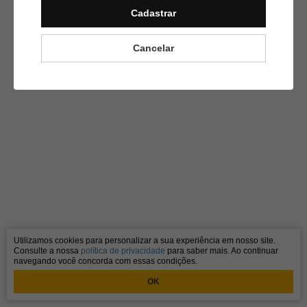
Cadastrar
Cancelar
Utilizamos cookies para personalizar a sua experiência em nosso site.
Consulte a nossa
política de privacidade
para saber mais. Ao continuar
navegando você concorda com essas condições.
OK