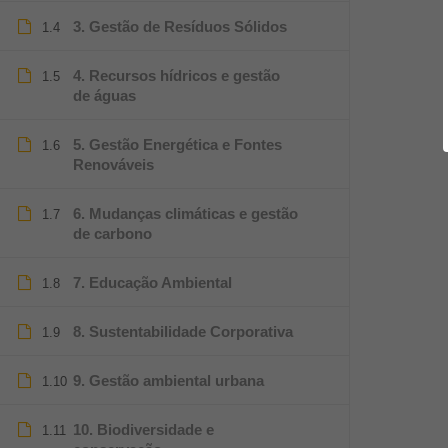
3. Gestão de Resíduos Sólidos
1.4
4. Recursos hídricos e gestão
1.5
de águas
5. Gestão Energética e Fontes
1.6
Renováveis
6. Mudanças climáticas e gestão
1.7
de carbono
7. Educação Ambiental
1.8
8. Sustentabilidade Corporativa
1.9
9. Gestão ambiental urbana
1.10
10. Biodiversidade e
1.11