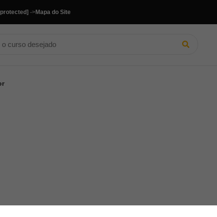
 protected]
->
Mapa do Site
or