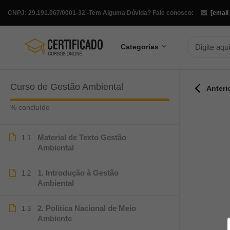
CNPJ: 29.191.067/0001-32 -
Tem Alguma Dúvida? Fale conosco:
[email
Categorias
Curso de Gestão Ambiental
Anteri
% concluído
Material de Texto Gestão
1.1
Ambiental
1. Introdução à Gestão
1.2
Ambiental
2. Política Nacional de Meio
1.3
Ambiente