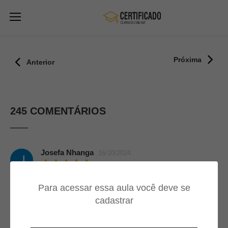
Próxima
Anterior
245 COMENTÁRIOS
Josefa Nhanga
16/10/2024
Amei a Explicação 👏
Para acessar essa aula você deve se
cadastrar
Jessica Rita Ribeiro Rosa
J
13/10/2024