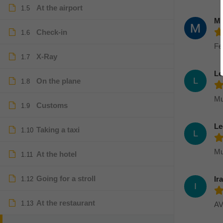
At the airport
1.5
Mi
Check-in
1.6
Fe
X-Ray
1.7
Le
L
On the plane
1.8
Mu
Customs
1.9
Le
Taking a taxi
1.10
L
Mu
At the hotel
1.11
Going for a stroll
Ir
1.12
I
At the restaurant
1.13
A