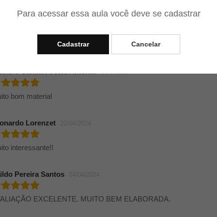
Para acessar essa aula você deve se cadastrar
guel Paulo Junior
17/05/2024
Cadastrar
Cancelar
nomenal!
andra Camilli Arvani Amorim
26/04/2024
ito bom material
onardo Lorenzet
23/04/2024
ito interessante!!
aildo Pereira Santos
04/04/2024
VALIAÇÃO EXCELENTE. MUITO BEM ELABORADA.