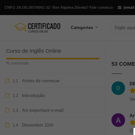
CNPJ: 29.191.067/0001-32 -
Tem Alguma Dúvida? Fale conosco:
[email
Categorias
Curso de Inglês Online
% concluído
53 COM
Antes de começar
1.1
D
D
Introdução
1.2
Va
An important e-mail
1.3
Ar
December 11th
1.4
Ót