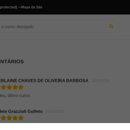
 protected]
->
Mapa do Site
ENTÁRIOS
ERLAINE CHAVES DE OLIVEIRA BARBOSA
24/06/2024
leu, ótimo curso.
lete Grazzioli Golfeto
29/05/2024
imo curso, mesmo para iniciante na língua. Valeu!!!