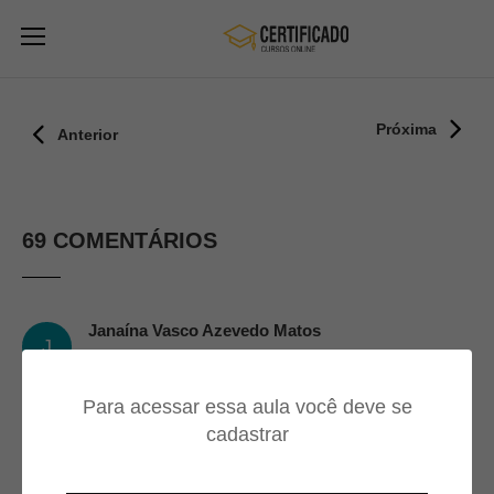
Próxima
Anterior
69 COMENTÁRIOS
Janaína Vasco Azevedo Matos
J
21/11/2024
Para acessar essa aula você deve se
Gostei
cadastrar
Silvio Paranhos Monteiro