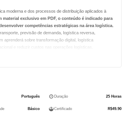
tica moderna e dos processos de distribuição aplicados à
m material exclusivo em PDF, o conteúdo é indicado para
desenvolver competências estratégicas na área logística.
nsporte, previsão de demanda, logística reversa,
aprenderá sobre transformação digital, logística
acional e reduzir custos nas operações logísticas.
Português
Duração
25 Horas
ade
Básico
Certificado
R$
49.90