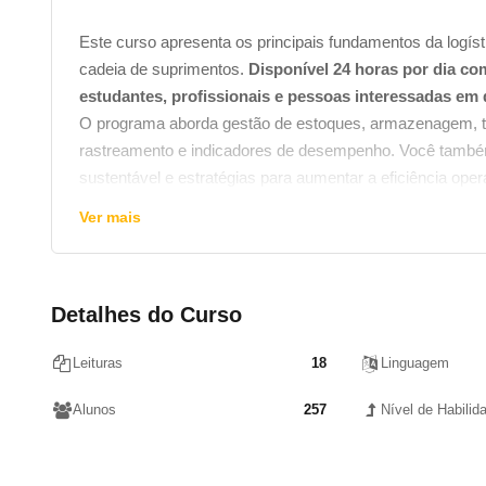
Este curso apresenta os principais fundamentos da logís
cadeia de suprimentos.
Disponível 24 horas por dia co
estudantes, profissionais e pessoas interessadas em 
O programa aborda gestão de estoques, armazenagem, tra
rastreamento e indicadores de desempenho. Você também 
sustentável e estratégias para aumentar a eficiência oper
Ver mais
Detalhes do Curso
Leituras
18
Linguagem
Alunos
257
Nível de Habilid