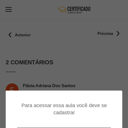
Próxima
Anterior
2 COMENTÁRIOS
Flávia Adriana Dos Santos
03/12/2023
Para acessar essa aula você deve se
Parabéns muito bom
cadastrar
Gilvania Eufrazio Da Silva