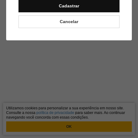
G
Cadastrar
27/11/2023
Cancelar
Gostei muito
Utilizamos cookies para personalizar a sua experiência em nosso site.
Consulte a nossa
política de privacidade
para saber mais. Ao continuar
navegando você concorda com essas condições.
OK