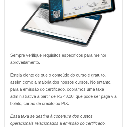
O nosso Curso de Planejamento de Cardápios online foi
planejado para ter uma duração de 05 horas-aula. Mas
olha que bacana, como nossa plataforma é digital,
você
pode fazer o curso no seu ritmo, a qualquer hora e
em qualquer lugar
. Só precisa estar conectado à
internet, ok?
Sempre verifique requisitos específicos para melhor
Como obter o certificado de conclusão
aproveitamento.
do curso?
Esteja ciente de que o conteúdo do curso é gratuito,
assim como a maioria dos nossos cursos. No entanto,
Para obter o seu certificado, é bastante simples!
Basta
para a emissão do certificado, cobramos uma taxa
realizar o curso por completo e obter uma nota igual
administrativa a partir de R$ 49,90, que pode ser paga via
ou superior a 6.0 na avaliação final
. Uma vez que
boleto, cartão de crédito ou PIX.
você tenha alcançado esse resultado, você poderá
solicitar o seu certificado.
Essa taxa se destina à cobertura dos custos
operacionais relacionados à emissão do certificado,