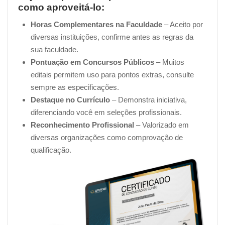
como aproveitá-lo:
O conteúdo do nosso
Curso de Planejamento de
Horas Complementares na Faculdade
– Aceito por
Cardápios Online é Gratuito
, assim como a grande
diversas instituições, confirme antes as regras da
maioria dos cursos da nossa plataforma
Certificado
sua faculdade.
Cursos Online
! No entanto, apenas para lembrar, há
Pontuação em Concursos Públicos
– Muitos
uma taxa para a emissão do certificado no valor de
R$
editais permitem uso para pontos extras, consulte
49,90 (O certificado é uma opção para os alunos, e
sempre as especificações.
eles têm a liberdade de se inscreverem em quantos
Destaque no Currículo
– Demonstra iniciativa,
cursos gratuitos desejarem, sem limitações, mesmo
diferenciando você em seleções profissionais.
sem a intenção de obter certificados de todos ou de
Reconhecimento Profissional
– Valorizado em
nenhum deles)
.
diversas organizações como comprovação de
qualificação.
Essa taxa pode ser paga via boleto, cartão de crédito ou
PIX
, conforme a sua preferência.
Quanto tempo dura um curso
Planejamento de Cardápios?