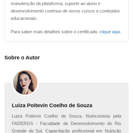
O valor do investimento para a emissão do certificado é
manutenção da plataforma, suporte ao aluno e
de R$ 49,90, podendo ser pago por boleto bancário,
desenvolvimento contínuo de novos cursos e conteúdos
cartão de crédito ou
PIX
.
educacionais.
Assim que o pagamento for confirmado (o prazo de
Para saber mais detalhes sobre o certificado,
clique aqui
.
confirmação varia dependendo do método de
pagamento escolhido), você receberá a liberação para
realizar o download do seu certificado.
Sobre o Autor
Luiza Poitevin Coelho de Souza
Luiza Poitevin Coelho de Souza, Nutricionista pela
FADERGS - Faculdade de Desenvolvimento do Rio
Grande do Sul. Capacitação profissional em Nutrição