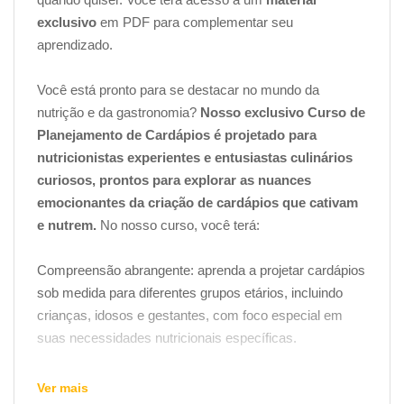
exclusivo
em PDF para complementar seu
aprendizado.
Você está pronto para se destacar no mundo da
nutrição e da gastronomia?
Nosso exclusivo Curso de
Planejamento de Cardápios é projetado para
nutricionistas experientes e entusiastas culinários
curiosos, prontos para explorar as nuances
emocionantes da criação de cardápios que cativam
e nutrem.
No nosso curso, você terá:
Compreensão abrangente: aprenda a projetar cardápios
sob medida para diferentes grupos etários, incluindo
crianças, idosos e gestantes, com foco especial em
suas necessidades nutricionais específicas.
Abordagem sustentável: descubra como reduzir o
Ver mais